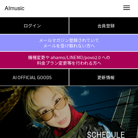
AImusic
Toggl
navig
ログイン
会員登録
メールマガジン登録されていて
メールを受け取れない方へ
機種変更や ahamo/LINEMO/povo2.0 への
料金プラン変更等を行われる方へ
AI OFFICIAL GOODS
更新情報
SCHEDULE