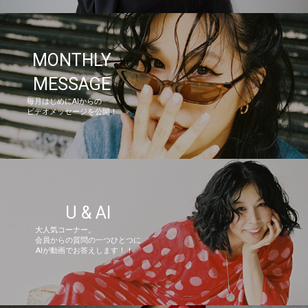
MONTHLY
MESSAGE
毎月はじめにAIからの
ビデオメッセージを公開！
U & AI
大人気コーナー。
会員からの質問の一つひとつに
AIが動画でお答えします！！